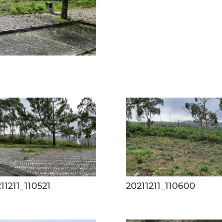
11211_110521
20211211_110600