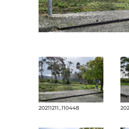
20211211_110448
202