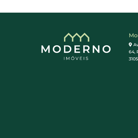
Mo
Av
64, 
310