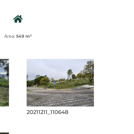
Área:
549 m²
20211211_110648