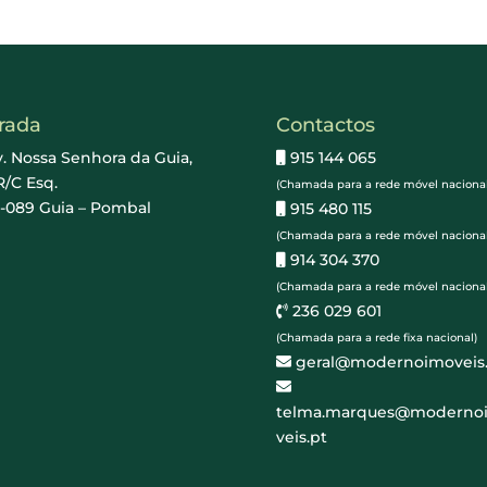
rada
Contactos
. Nossa Senhora da Guia,
915 144 065
R/C Esq.
(Chamada para a rede móvel nacional
5-089 Guia – Pombal
915 480 115
(Chamada para a rede móvel nacional
914 304 370
(Chamada para a rede móvel nacional
236 029 601
(Chamada para a rede fixa nacional)
geral@modernoimoveis.
telma.marques@moderno
veis.pt